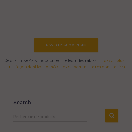
Ce site utilise Akismet pour réduire les indésirables.
En savoir plus
sur la façon dont les données de vos commentaires sont traitées
.
Search
R
Recherche de produits…
e
c