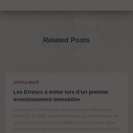
h
e
r
c
h
e
Related Posts
p
o
u
r
:
ARTICLE INVITÉ
Les Erreurs à éviter lors d’un premier
investissement immobilier
Investir dans l’immobilier est une solution idéale pour
s’enrichir. En effet, ce sont les loyers qui vontrembourser
une grande partie voire la totalité du prêt.Se lancer dans
un investissement immobilier est également une aventure