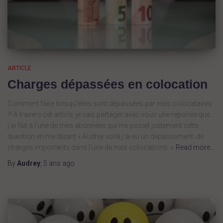
ARTICLE
Charges dépassées en colocation
Comment faire lorsqu’elles sont dépassées par mes colocataires
?! A travers cet article, je vais partager avec vous une réponse que
j’ai fait à l’une de mes abonnées qui me posait justement cette
question en me disant « Audrey voilà j’ai eu un dépassement de
charges importants dans l’une de mes colocations. »
Read more…
By
Audrey
,
5 ans
ago