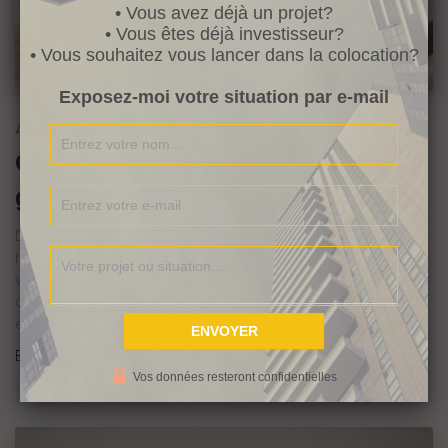
• Vous avez déjà un projet?
• Vous êtes déjà investisseur?
• Vous souhaitez vous lancer dans la colocation?
Exposez-moi votre situation par e-mail
ARTICLE
Colocation cheap ou haut de
gamme
Dans cet article je vais vous donner une définition de la colocation
haut de gamme plus quelques conseils et je vous demanderai
votre avis, par rapport à une anecdote à la fin. Je suis experte en
colocation haut rendement, mais qu’est-ce que le haut rendement
exactement ?! La colocation haut rendement
Read more…
By
Audrey
,
4 ans
ago
Vos données resteront confidentielles