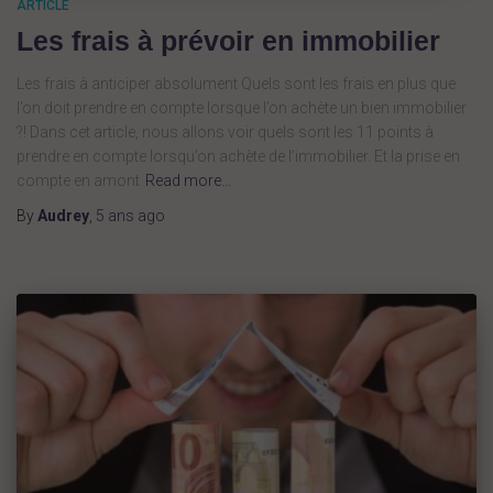
ARTICLE
Les frais à prévoir en immobilier
Les frais à anticiper absolument Quels sont les frais en plus que
l’on doit prendre en compte lorsque l’on achète un bien immobilier
?! Dans cet article, nous allons voir quels sont les 11 points à
prendre en compte lorsqu’on achète de l’immobilier. Et la prise en
compte en amont
Read more…
By
Audrey
,
5 ans
ago