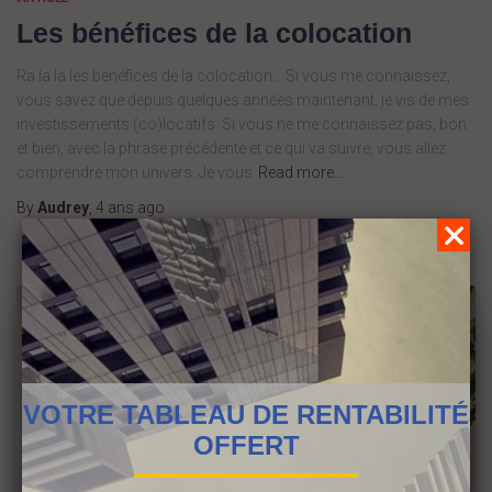
Les bénéfices de la colocation
Ra la la les bénéfices de la colocation… Si vous me connaissez,
vous savez que depuis quelques années maintenant, je vis de mes
investissements (co)locatifs. Si vous ne me connaissez pas, bon
et bien, avec la phrase précédente et ce qui va suivre, vous allez
comprendre mon univers. Je vous
Read more…
By
Audrey
,
4 ans
ago
VOTRE TABLEAU DE RENTABILITÉ
OFFERT