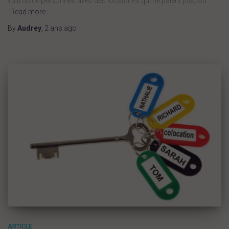
vu trop de personnes avec des locataires qui ne paient pas, ou
Read more…
By
Audrey
,
2 ans
ago
ARTICLE