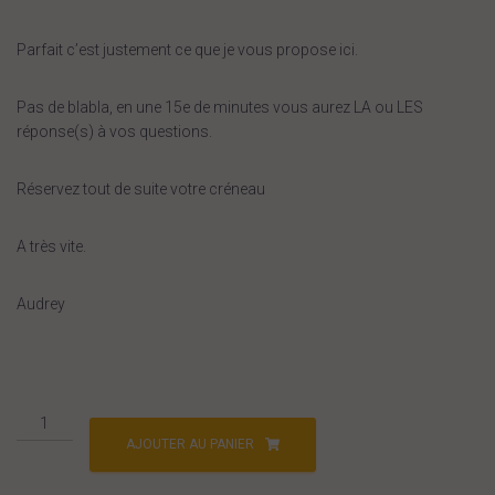
Parfait c’est justement ce que je vous propose ici.
Pas de blabla, en une 15e de minutes vous aurez LA ou LES
réponse(s) à vos questions.
Réservez tout de suite votre créneau
A très vite.
Audrey
quantité
de
AJOUTER AU PANIER
Coaching
coloc