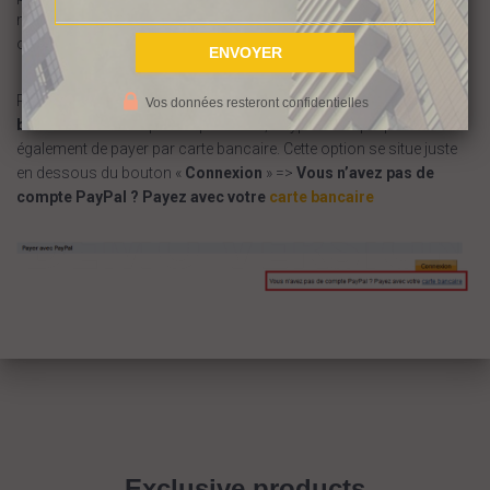
nécessaire). Afin de vous permettre de vous rapprocher de votre
objectif.
PS :
vous n’avez pas de compte Paypal, uniquement une carte
Vos données resteront confidentielles
bancaire
? Ce n’est pas un problème, Paypal vous propose
également de payer par carte bancaire. Cette option se situe juste
en dessous du bouton «
Connexion
» =>
Vous n’avez pas de
compte PayPal ? Payez avec votre
carte bancaire
Exclusive products