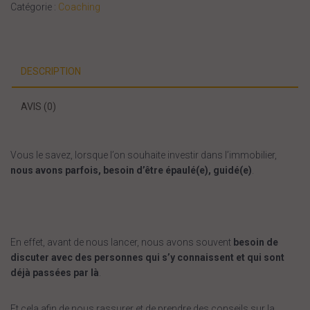
Catégorie :
Coaching
(1
à
2
questions)
DESCRIPTION
15
minutes
AVIS (0)
Vous le savez, lorsque l’on souhaite investir dans l’immobilier,
nous avons parfois, besoin d’être épaulé(e), guidé(e)
.
En effet, avant de nous lancer, nous avons souvent
besoin de
discuter avec des personnes qui s’y connaissent et qui sont
déjà passées par là
.
Et cela afin de nous rassurer et de prendre des conseils sur la