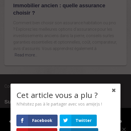
Immobilier ancien : quelle assurance
choisir ?
Comment bien choisir son assurance habitation ou pno
? Explorez les meilleures options d’assurance pour les
investissements anciens dans la pierre, conseils surles
garanties essentielles et optionnelles, coût, comparateur,
avis d’assurés. Vous apprendrez également à
Read more…
Conditions générales de vente
Cet article vous a plu ?
Suivez-nous
N'hésitez pas à le partager avec vos ami(e)s !
Nous utilisons des cookies pour vous garantir la meilleure
Facebook
Twitter
expérience sur notre site web. Si vous continuez à utiliser ce
site, nous supposerons que vous en êtes satisfait.