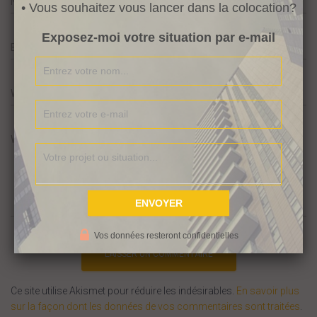
Name
*
• Vous souhaitez vous lancer dans la colocation?
Exposez-moi votre situation par e-mail
Email
*
Website
What's on your mind?
Vos données resteront confidentielles
Ce site utilise Akismet pour réduire les indésirables.
En savoir plus
sur la façon dont les données de vos commentaires sont traitées
.