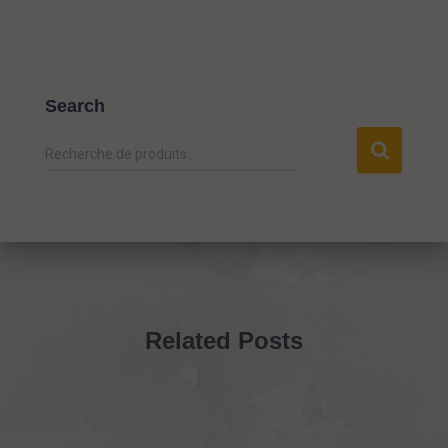
Search
R
Recherche de produits…
e
c
h
e
r
c
h
e
Related Posts
p
o
u
r