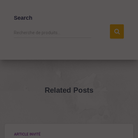
Search
R
Recherche de produits…
e
c
h
e
r
c
h
e
Related Posts
p
o
u
r
:
ARTICLE INVITÉ