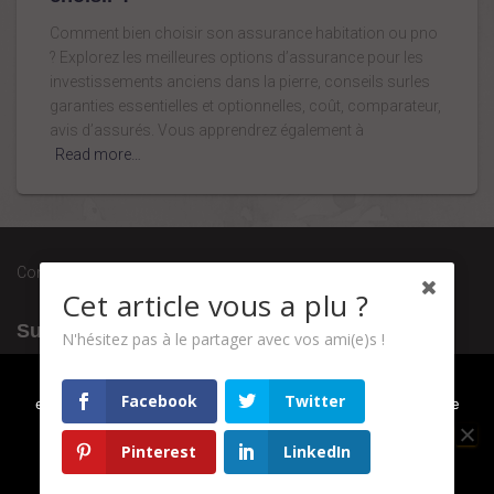
Comment bien choisir son assurance habitation ou pno
? Explorez les meilleures options d’assurance pour les
investissements anciens dans la pierre, conseils surles
garanties essentielles et optionnelles, coût, comparateur,
avis d’assurés. Vous apprendrez également à
Read more…
Conditions générales de vente
Cet article vous a plu ?
Suivez-nous
N'hésitez pas à le partager avec vos ami(e)s !
Nous utilisons des cookies pour vous garantir la meilleure
Facebook
Twitter
expérience sur notre site web. Si vous continuez à utiliser ce
site, nous supposerons que vous en êtes satisfait.
Pinterest
LinkedIn
OK