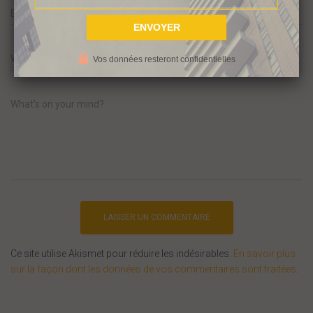
Email
*
Website
Vos données resteront confidentielles
What's on your mind?
Ce site utilise Akismet pour réduire les indésirables.
En savoir plus
sur la façon dont les données de vos commentaires sont traitées
.