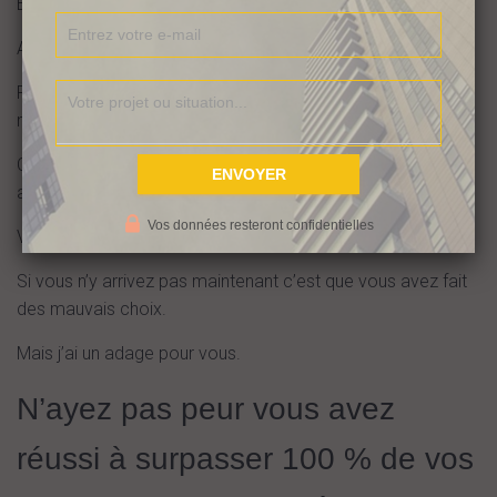
Et cela quel que soit votre age.
A 45, 50, 55 ans vous n’êtes pas trop vieux.
Pas trop vieux pour avoir de nouveaux rêves, pour avoir de
nouveaux buts.
Ce que je souhaite dire c’est qu’il ne faut rien attendre des
autres pour construire votre propre avenir (ou présent).
Vos données resteront confidentielles
Vous êtes le maitre de votre vie.
Si vous n’y arrivez pas maintenant c’est que vous avez fait
des mauvais choix.
Mais j’ai un adage pour vous.
N’ayez pas peur vous avez
réussi à surpasser 100 % de vos