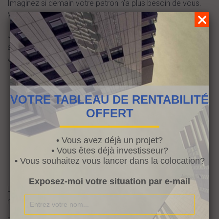
Imaginez si demain votre patron n’a plus besoin de vous.
Même si vous vous pensez indispensable.
Je sais, que c’est dur ce que je dis, mais réfléchissez. Il y
aura toujours plus jeune, plus compétent ou plus malin que
vous.
VOTRE TABLEAU DE RENTABILITÉ
OFFERT
• Vous avez déjà un projet?
• Vous êtes déjà investisseur?
• Vous souhaitez vous lancer dans la colocation?
Exposez-moi votre situation par e-mail
Donc avant de vous retrouver (peut être ou peut être pas)
remercié pensez à votre avenir.