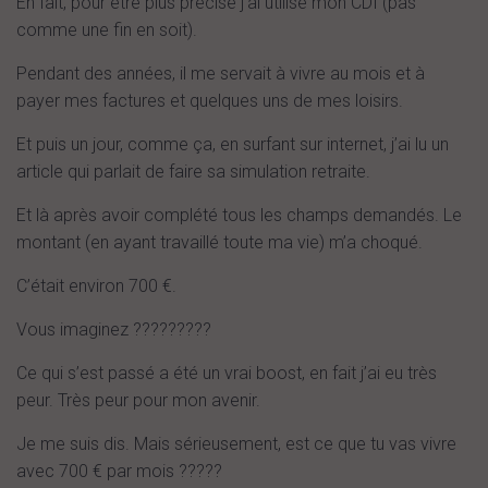
En fait, pour être plus précise j’ai utilisé mon CDI (pas
comme une fin en soit).
Pendant des années, il me servait à vivre au mois et à
payer mes factures et quelques uns de mes loisirs.
Et puis un jour, comme ça, en surfant sur internet, j’ai lu un
article qui parlait de faire sa simulation retraite.
Et là après avoir complété tous les champs demandés. Le
montant (en ayant travaillé toute ma vie) m’a choqué.
C’était environ 700 €.
Vous imaginez ?????????
Ce qui s’est passé a été un vrai boost, en fait j’ai eu très
peur. Très peur pour mon avenir.
Je me suis dis. Mais sérieusement, est ce que tu vas vivre
avec 700 € par mois ?????