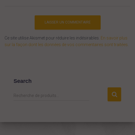
Ce site utilise Akismet pour réduire les indésirables.
En savoir plus
sur la façon dont les données de vos commentaires sont traitées
.
Search
R
Recherche de produits…
e
c
h
e
r
c