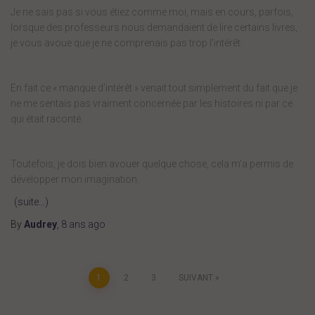
Je ne sais pas si vous étiez comme moi, mais en cours, parfois,
lorsque des professeurs nous demandaient de lire certains livres,
je vous avoue que je ne comprenais pas trop l’intérêt.
En fait ce « manque d’intérêt » venait tout simplement du fait que je
ne me sentais pas vraiment concernée par les histoires ni par ce
qui était raconté.
Toutefois, je dois bien avouer quelque chose, cela m’a permis de
développer mon imagination.
(suite…)
By
Audrey
,
8 ans
ago
Pagination
1
2
3
SUIVANT
des