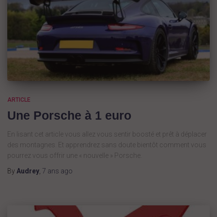
ARTICLE
Une Porsche à 1 euro
En lisant cet article vous allez vous sentir boosté et prêt à déplacer
des montagnes. Et apprendrez sans doute bientôt comment vous
pourrez vous offrir une « nouvelle » Porsche.
By
Audrey
,
7 ans
ago