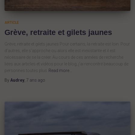
ARTICLE
Grève, retraite et gilets jaunes
Grève, retraite et gilets jaunes Pour certains, la retraite est loin. Pour
d’autres, elle s’approche ou alors elle est inexistante et il est
nécessaire de se la créer. Au cours de ces années de recherche
liées aux articles et vidéos pour le blog, j’ai rencontré beaucoup de
personnes toutes plus
Read more…
By
Audrey
,
7 ans
ago