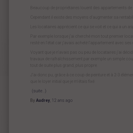
Beaucoup de propriétaires louent des appartements de
Cependant il existe des moyens d’augmenter sa rentabil
Les locataires apprécient ce qui se voit et ce qui a un a
Par exemple lorsque j’ai cherché mon tout premier locata
resté en l’état car j’avais acheté l’appartement avec se
Voyant que je n’avais pas ou peu de locataires j’ai déci
travaux de rafraîchissement par exemple un simple coup
tout de suite plus grand, plus propre.
J’ai donc pu, grâce à ce coup de peinture et à 2-3 éléme
que le loyer initial que je m’étais fixé.
(suite…)
By
Audrey
,
12 ans
ago