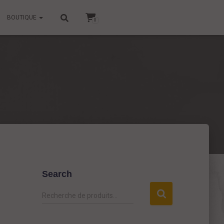
BOUTIQUE
0
Search
R
Recherche de produits…
e
c