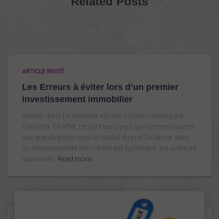
Related Posts
p
o
u
r
:
ARTICLE INVITÉ
Les Erreurs à éviter lors d’un premier
investissement immobilier
Investir dans l’immobilier est une solution idéale pour
s’enrichir. En effet, ce sont les loyers qui vontrembourser
une grande partie voire la totalité du prêt.Se lancer dans
un investissement immobilier est également une aventure
captivante,
Read more…