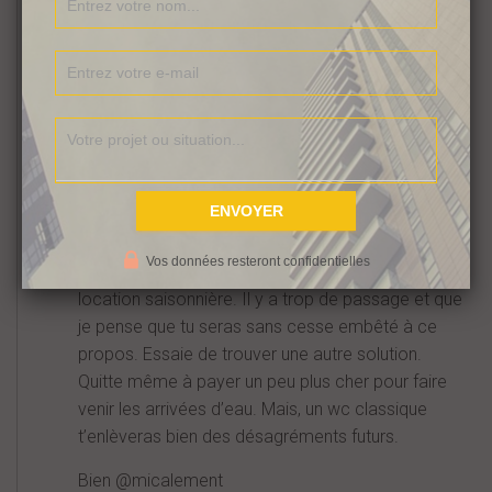
malheureusement. Et en plus, il va de soit que le
genre de désagrément que l’on peut avoir arrive
souvent les weeks ends :-).
Plus sérieusement, les sanibroyeurs sont bien et je
pourrais même en voir l’utilité comme 2e wc par
exemple, dans un garage. Toutefois je pense que
comme toilette principale ce serait vraiment une
très mauvaise idée.
Vos données resteront confidentielles
Que ce soit pour de la colocation et/ou de la
location saisonnière. Il y a trop de passage et que
je pense que tu seras sans cesse embêté à ce
propos. Essaie de trouver une autre solution.
Quitte même à payer un peu plus cher pour faire
venir les arrivées d’eau. Mais, un wc classique
t’enlèveras bien des désagréments futurs.
Bien @micalement