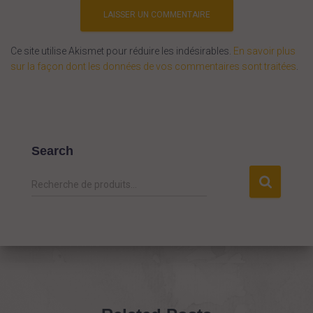
Ce site utilise Akismet pour réduire les indésirables.
En savoir plus
sur la façon dont les données de vos commentaires sont traitées
.
Search
R
Recherche de produits…
e
c
h
e
r
c
h
e