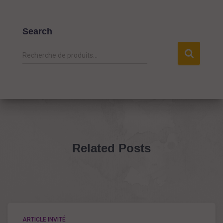
Search
R
Recherche de produits…
e
c
h
e
r
c
h
e
Related Posts
p
o
u
r
:
ARTICLE INVITÉ