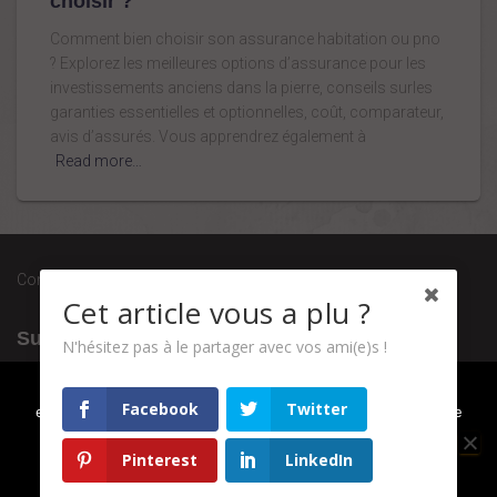
choisir ?
Comment bien choisir son assurance habitation ou pno
? Explorez les meilleures options d’assurance pour les
investissements anciens dans la pierre, conseils surles
garanties essentielles et optionnelles, coût, comparateur,
avis d’assurés. Vous apprendrez également à
Read more…
Conditions générales de vente
Cet article vous a plu ?
Suivez-nous
N'hésitez pas à le partager avec vos ami(e)s !
Nous utilisons des cookies pour vous garantir la meilleure
Facebook
Twitter
expérience sur notre site web. Si vous continuez à utiliser ce
site, nous supposerons que vous en êtes satisfait.
Pinterest
LinkedIn
OK