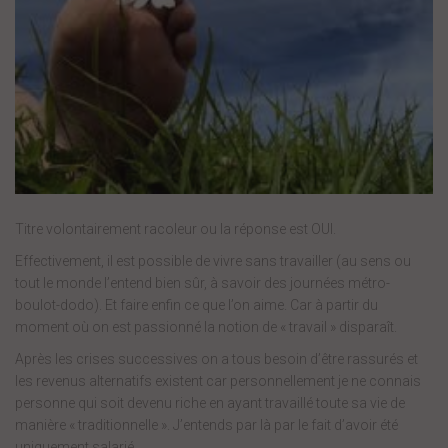
Titre volontairement racoleur ou la réponse est OUI.
Effectivement, il est possible de vivre sans travailler (au sens ou
tout le monde l’entend bien sûr, à savoir des journées métro-
boulot-dodo). Et faire enfin ce que l’on aime. Car à partir du
moment où on est passionné la notion de « travail » disparaît.
Après les crises successives on a tous besoin d’être rassurés et
les revenus alternatifs existent car personnellement je ne connais
personne qui soit devenu riche en ayant travaillé toute sa vie de
manière « traditionnelle ». J’entends par là par le fait d’avoir été
uniquement salarié.