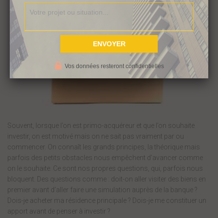
Vos données resteront confidentielles
Souvent, lorsque l’on est primo-acquéreur et que l’on souhaite
investir, on est motivé mais on ne sait pas vraiment par ou
commencer. On connaît les grands principes, la théorique mais
parfois des petits obstacles nous empêchent d’avancer comme
on le souhaite. Ce sont nos propres questions, qui, parfois nous
bloquent. Des questions comme : doit-on aller visiter des biens en
premier avant d’aller faire une simulation auprès de la banque ?
Dois-je acheter ma résidence principale ? Dois-je me constituer un
apport avant de penser à investir ?