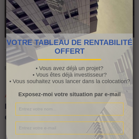
VOTRE TABLEAU DE RENTABILITÉ
Je vais tenter de vous expliquer un peu la différence.
OFFERT
(suite…)
• Vous avez déjà un projet?
By
Audrey
,
10 ans
ago
• Vous êtes déjà investisseur?
• Vous souhaitez vous lancer dans la colocation?
Exposez-moi votre situation par e-mail
AUTRES ARTICLES
Réussir dans l’immobilier locatif
en 6 conseils