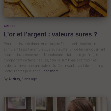
ARTICLE
L’or et l’argent : valeurs sures ?
Pourquoi investir dans l’or et l’argent ? La mondialisation, en
stimulant l’esprit aventureux, a su insuffler un certain engouement
pour les investissements. Nonobstant le fait qu’en général, ils
comportent certains risques, cela ne suffit pas à refroidir les
ardeurs d’investisseurs potentiels. Cependant, avant de passer à
l’acte, il serait plus sage
Read more…
By
Audrey
,
6 ans
ago