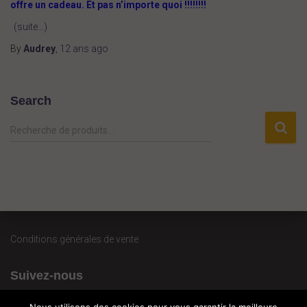
offre un cadeau. Et pas n’importe quoi !!!!!!!!
(suite…)
By
Audrey
,
12 ans
ago
Search
R
Recherche de produits…
e
c
h
e
r
c
h
Conditions générales de vente
e
p
Suivez-nous
o
u
r