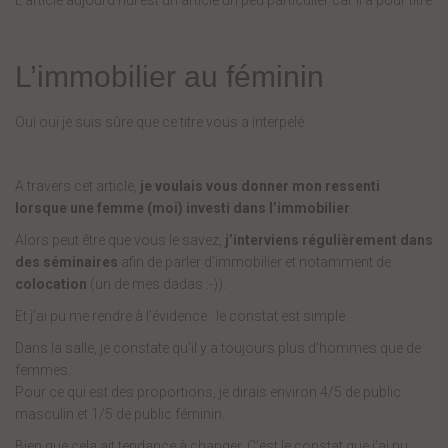
:
L’immobilier au féminin
Oui oui je suis sûre que ce titre vous a interpelé.
A travers cet article,
je voulais vous donner mon ressenti
lorsque une femme (moi) investi dans l’immobilier
.
Alors peut être que vous le savez,
j’interviens régulièrement dans
des séminaires
afin de parler d’immobilier et notamment de
colocation
(un de mes dadas :-)).
Et j’ai pu me rendre à l’évidence : le constat est simple.
Dans la salle, je constate qu’il y a toujours plus d’hommes que de
femmes.
Pour ce qui est des proportions, je dirais environ 4/5 de public
masculin et 1/5 de public féminin.
Bien que cela ait tendance à changer. C’est le constat que j’ai pu