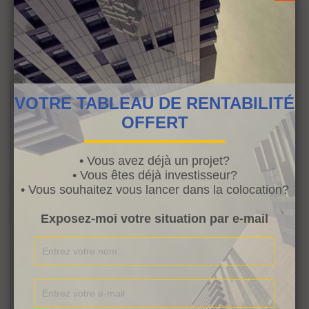
Bonne continuation
Fabrice
REPLY
Audrey
· 28/11/2016 at 5:37 pm
VOTRE TABLEAU DE RENTABILITÉ
OFFERT
Bonjour Fabrice
A priori tu es dans les 1ers pas de la colocation.
• Vous avez déjà un projet?
• Vous êtes déjà investisseur?
• Vous souhaitez vous lancer dans la colocation?
Sache qu’il est possible d’aller au delà du loyer
fixé par la loi Alur en justifiant de travaux etc et
Exposez-moi votre situation par e-mail
d’éléments permettant d’augmenter le prix.
Personnellement, je ne m’occupe pas des zones.
Je m’occupe simplement de trouver le bon bien
qui correspond au profil des personnes que j’ai
choisi. Ce qui est différent.