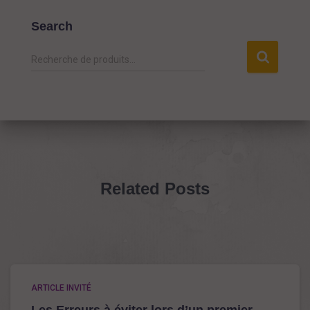
Search
R
Recherche de produits…
e
c
h
e
r
c
h
e
Related Posts
p
o
u
r
:
ARTICLE INVITÉ