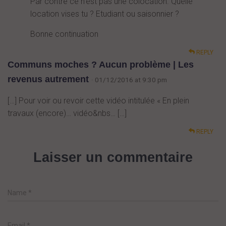
Par contre ce n’est pas une colocation. Quelle
location vises tu ? Etudiant ou saisonnier ?
Bonne continuation
REPLY
Communs moches ? Aucun problème | Les
revenus autrement
· 01/12/2016 at 9:30 pm
[…] Pour voir ou revoir cette vidéo intitulée « En plein
travaux (encore)… vidéo&nbs… […]
REPLY
Laisser un commentaire
Name
*
Email
*