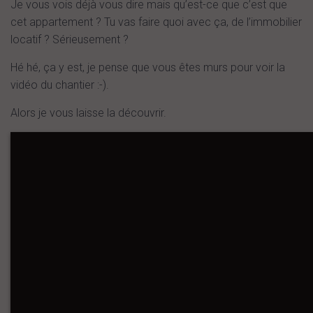
Je vous vois déjà vous dire mais qu’est-ce que c’est que
cet appartement ? Tu vas faire quoi avec ça, de l’immobilier
locatif ? Sérieusement ?
Hé hé, ça y est, je pense que vous êtes murs pour voir la
vidéo du chantier :-).
Alors je vous laisse la découvrir.