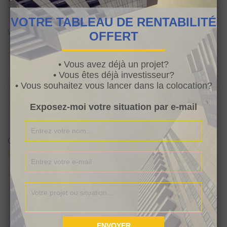
VOTRE TABLEAU DE RENTABILITÉ
What's on your mind?
OFFERT
• Vous avez déjà un projet?
• Vous êtes déjà investisseur?
• Vous souhaitez vous lancer dans la colocation?
Exposez-moi votre situation par e-mail
Ce site utilise Akismet pour réduire les indésirables.
En savoir plus
sur la façon dont les données de vos commentaires sont traitées
.
Search