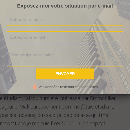
saisies immobilières
Exposez-moi votre situation par e-mail
ns oui.
 en es à combien au jour d’aujourd’hui?
 suis actuellement propriétaire de deux. Il y a un
omment en es tu venus aux enchères ?
yé les appartements ? Et tout ça…
Vos données resteront confidentielles
re étudiant, j’ai toujours été intéressé par l’immobilier
ès jeune. Malheureusement, comme j’étais étudiant,
is pas les moyens, du coup j’ai décidé à ce qu’il me
mes 21 ans je me suis fixer 50 000 € de capital,