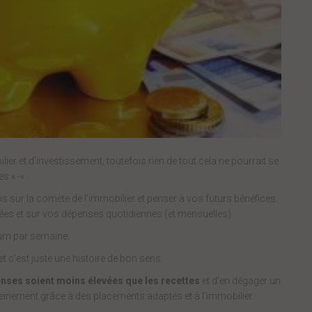
er et d’investissement, toutefois rien de tout cela ne pourrait se
s « -« .
ns sur la comète de l’immobilier et penser à vos futurs bénéfices.
ntrées et sur vos dépenses quotidiennes (et mensuelles).
mum par semaine.
t c’est juste une histoire de bon sens.
nses soient moins élevées que les recettes
et d’en dégager un
ereinement grâce à des placements adaptés et à l’immobilier.