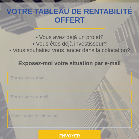
VOTRE TABLEAU DE RENTABILITÉ
OFFERT
• Vous avez déjà un projet?
’écrire un article invité. Ils nous parlent de leurs expériences, que
• Vous êtes déjà investisseur?
 a décidé à se lancer. Je vous laisse les découvrir.
(suite…)
• Vous souhaitez vous lancer dans la colocation?
Exposez-moi votre situation par e-mail
et tres facilement (et s’y tenir)