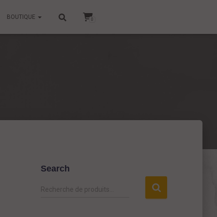
BOUTIQUE
0
Search
R
Recherche de produits…
e
c