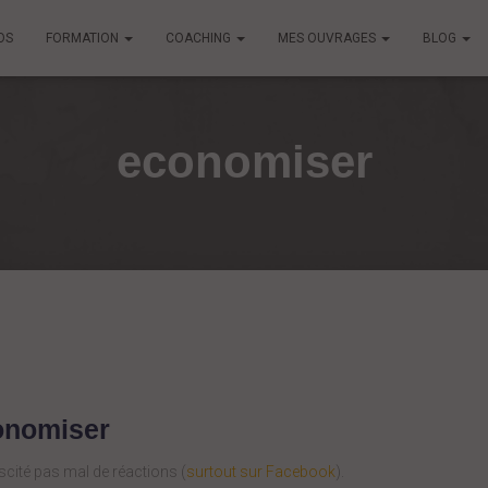
OS
FORMATION
COACHING
MES OUVRAGES
BLOG
economiser
onomiser
cité pas mal de réactions (
surtout sur Facebook
).