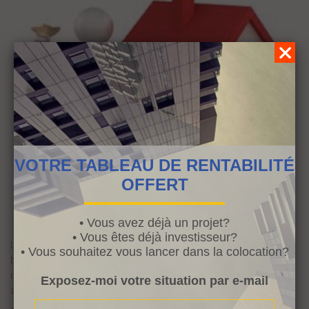
VOTRE TABLEAU DE RENTABILITÉ
OFFERT
• Vous avez déjà un projet?
• Vous êtes déjà investisseur?
Le fait de vouloir réaliser un investissement immobilier peut avoir 2
• Vous souhaitez vous lancer dans la colocation?
buts. Soit cela sert à se créer un patrimoine, soit cela sert à obtenir
de la rentabilité et à faire fructifier ses revenus mensuels ou
Exposez-moi votre situation par e-mail
annuels.