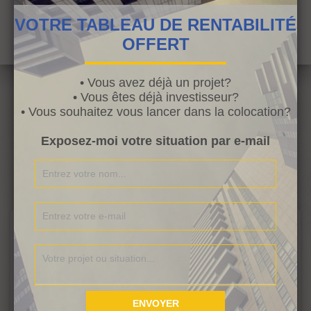
Recherche de produits…
e
VOTRE TABLEAU DE RENTABILITÉ
c
OFFERT
h
e
r
• Vous avez déjà un projet?
c
• Vous êtes déjà investisseur?
h
• Vous souhaitez vous lancer dans la colocation?
e
Related Posts
p
Exposez-moi votre situation par e-mail
o
u
r
:
ARTICLE INVITÉ
Les Erreurs à éviter lors d’un premier
investissement immobilier
Investir dans l’immobilier est une solution idéale pour