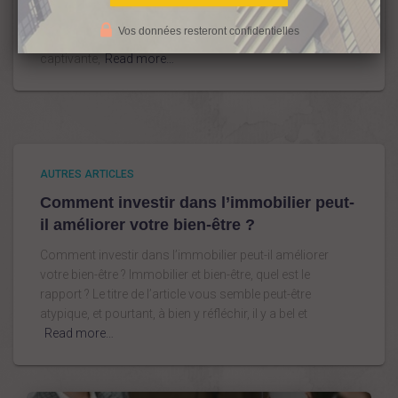
s’enrichir. En effet, ce sont les loyers qui vontrembourser
une grande partie voire la totalité du prêt.Se lancer dans
Vos données resteront confidentielles
un investissement immobilier est également une aventure
captivante,
Read more…
AUTRES ARTICLES
Comment investir dans l’immobilier peut-
il améliorer votre bien-être ?
Comment investir dans l’immobilier peut-il améliorer
votre bien-être ? Immobilier et bien-être, quel est le
rapport ? Le titre de l’article vous semble peut-être
atypique, et pourtant, à bien y réfléchir, il y a bel et
Read more…