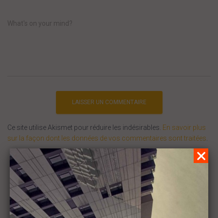
What's on your mind?
Ce site utilise Akismet pour réduire les indésirables.
En savoir plus
sur la façon dont les données de vos commentaires sont traitées
.
Search
R