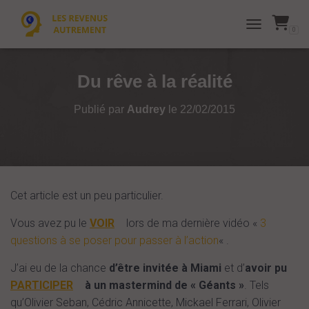
0
TOGGLE NAVI
Du rêve à la réalité
Publié par
Audrey
le
22/02/2015
Cet article est un peu particulier.
Vous avez pu le
VOIR
lors de ma dernière vidéo «
3
questions à se poser pour passer à l’action
« .
J’ai eu de la chance
d’être invitée à Miami
et d’
avoir pu
PARTICIPER
à un mastermind de « Géants »
. Tels
qu’Olivier Seban, Cédric Annicette, Mickael Ferrari, Olivier