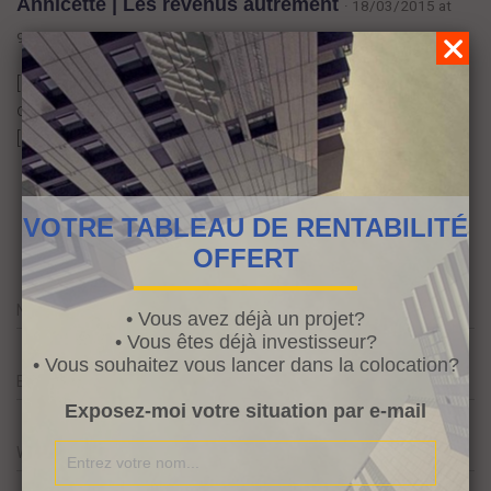
Annicette | Les revenus autrement
· 18/03/2015 at
9:05 am
[…] Dans une précédente vidéo, vous avez pu découvrir
comment faire en sorte que vos rêves deviennent réalité.
[…]
REPLY
VOTRE TABLEAU DE RENTABILITÉ
Laisser un commentaire
OFFERT
Name
*
• Vous avez déjà un projet?
• Vous êtes déjà investisseur?
• Vous souhaitez vous lancer dans la colocation?
Email
*
Exposez-moi votre situation par e-mail
Website