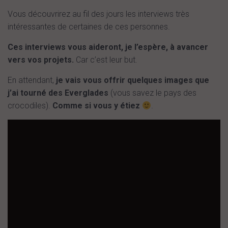
Vous découvrirez au fil des jours les interviews très
intéressantes de certaines de ces personnes.
Ces interviews vous aideront, je l’espère, à avancer
vers vos projets.
Car c’est leur but.
En attendant,
je vais vous offrir quelques images que
j’ai tourné des Everglades
(vous savez le pays des
crocodiles).
Comme si vous y étiez
.