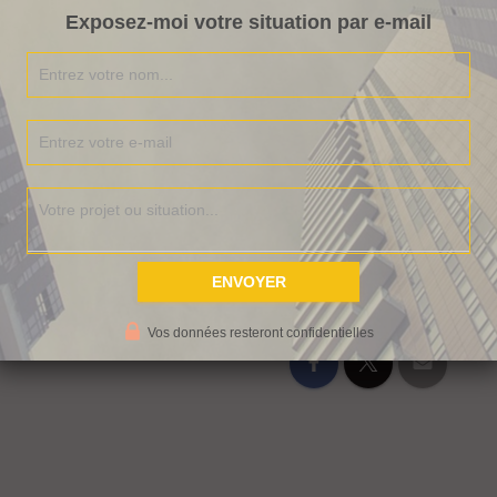
autrement
(vous aurez accès à des vidéos, des offres
Exposez-moi votre situation par e-mail
mmobilier découvrez mon 1er livre intitulé =>
 c’est maintenant que ça se passe.
Vos données resteront confidentielles