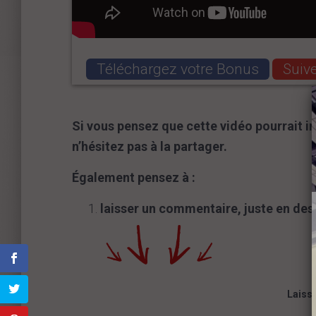
Téléchargez votre Bonus
Suiv
Si vous pensez que cette vidéo pourrait i
n’hésitez pas à la partager.
Également pensez à :
laisser un commentaire, juste en des
Faceboo
Faceboo
Faceboo
Faceboo
Faceboo
k
k
k
k
k
Laiss