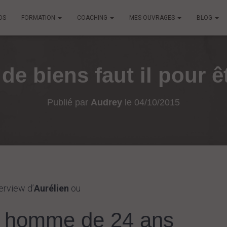
OS
FORMATION
COACHING
MES OUVRAGES
BLOG
e biens faut il pour êt
Publié par
Audrey
le
04/10/2015
terview d’
Aurélien
ou
 homme de 24 ans