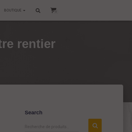
BOUTIQUE
0
re rentier
Search
R
Recherche de produits…
e