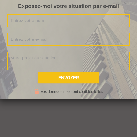
Exposez-moi votre situation par e-mail
tez pas à laisser un commentaire juste en dessous,
et sur
la chaîne Youtube
. Si si dans cet ordre :-).
ournée en 1 shot
Vos données resteront confidentielles