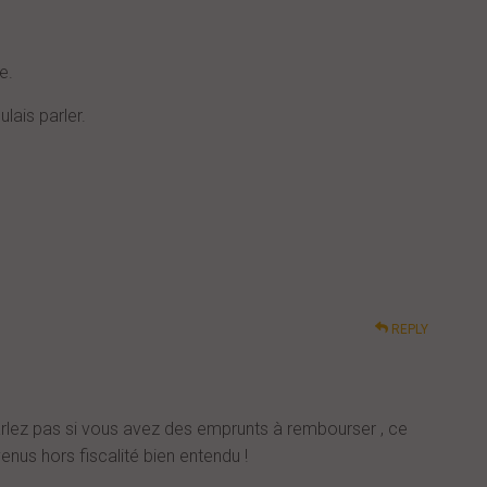
e.
lais parler.
REPLY
arlez pas si vous avez des emprunts à rembourser , ce
enus hors fiscalité bien entendu !