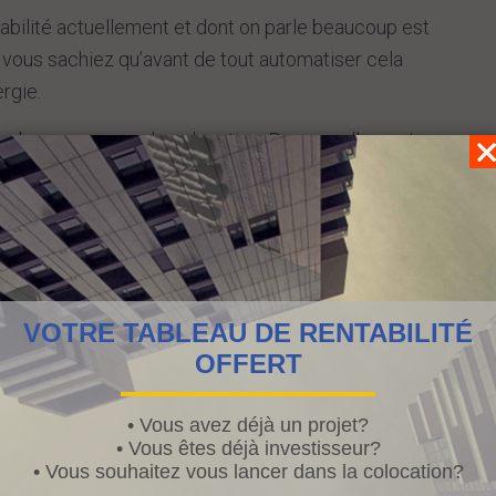
tabilité actuellement et dont on parle beaucoup est
e vous sachiez qu’avant de tout automatiser cela
rgie.
ra beaucoup sera la colocation. Personnellement
iculièrement. Car il allie très forte rentabilité et
sont souvent des étudiants. Dont le « travail » lié à la
se fera certes au vi du nombre de colocataires mais
e départ dans la colocation).
 De combien de biens avez vous besoin pour devenir
VOTRE TABLEAU DE RENTABILITÉ
OFFERT
 colocation pourront être suffisants.
• Vous avez déjà un projet?
ui augmentera de fait votre rentabilité.
• Vous êtes déjà investisseur?
• Vous souhaitez vous lancer dans la colocation?