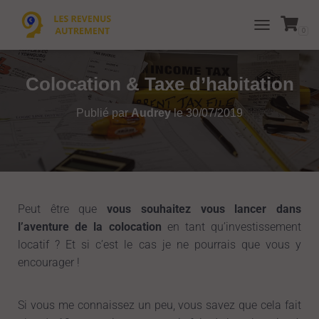
0
T
O
G
G
Colocation & Taxe d’habitation
L
E
Publié par
Audrey
le
30/07/2019
N
A
V
I
G
A
T
Peut être que
vous souhaitez vous lancer dans
I
O
l’aventure de la colocation
en tant qu’investissement
N
locatif ? Et si c’est le cas je ne pourrais que vous y
encourager !
Si vous me connaissez un peu, vous savez que cela fait