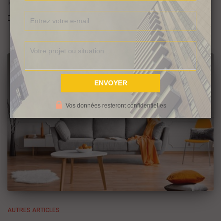
logements et
Read more…
By
Audrey
,
6 ans
ago
Vos données resteront confidentielles
AUTRES ARTICLES