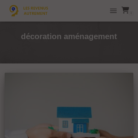
0
TOGGLE NAVI
décoration aménagement