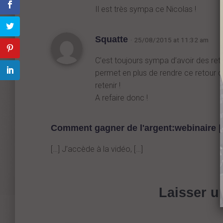
Il est très sympa ce Nicolas !
Squatte
· 25/08/2015 at 11:32 am
C’est toujours sympa d’avoir des ret
permet en plus de rendre ce retour d’
retenir !
A refaire donc !
Comment gagner de l'argent:webinaire |
[…] J’accède à la vidéo, […]
Laisser 