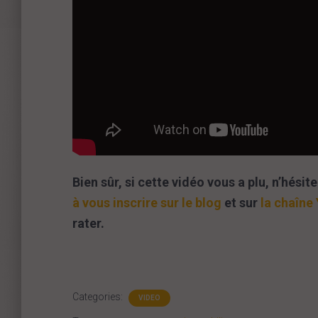
Bien sûr, si cette vidéo vous a plu, n’hési
à vous inscrire sur le blog
et sur
la chaîne
rater.
Categories:
VIDEO