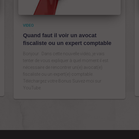
VIDEO
Quand faut il voir un avocat
fiscaliste ou un expert comptable
Bonjour Dans cette nouvelle vidéo, je vais
tenter de vous expliquer à quel moment il est
nécessaire de rencontrer un(e) avocat(e)
fiscaliste ou un expert(e) comptable.
Téléchargez votre Bonus Suivez-moi sur
YouTube