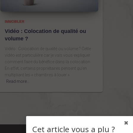
IMMOBILIER
Vidéo : Colocation de qualité ou
volume ?
Vidéo : Colocation de qualité ou volume ? Cette
vidéo est particulière car je vais vous expliquer
comment faire du bénéfice dans la colocation.
En effet, certains propriétaires pensent qu’en
multipliant les « chambres à louer »
Read more…
Cet article vous a plu ?