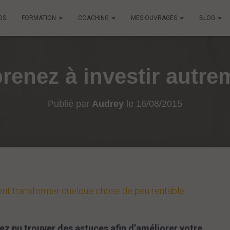
OS
FORMATION
COACHING
MES OUVRAGES
BLOG
renez à investir autre
Publié par
Audrey
le
16/08/2015
t transformer quelque chose de peu rentable …
ez pu trouver des astuces afin d’améliorer votre