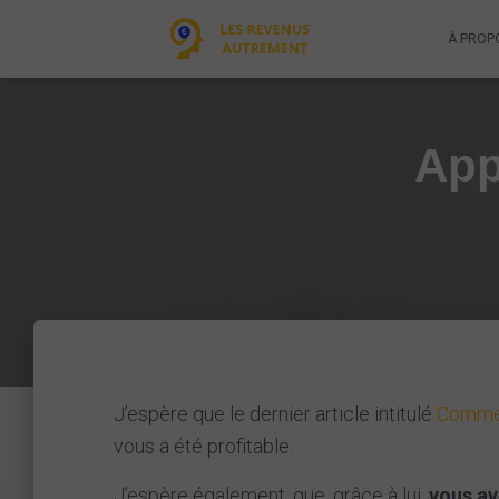
À PROP
App
J’espère que le dernier article intitulé
Commen
vous a été profitable.
J’espère également, que, grâce à lui,
vous av