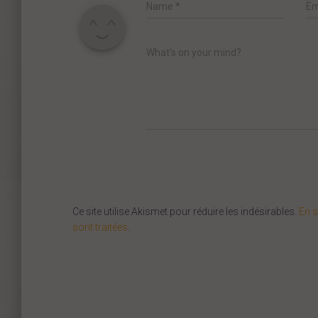
Name
*
Em
What's on your mind?
Ce site utilise Akismet pour réduire les indésirables.
En s
sont traitées
.