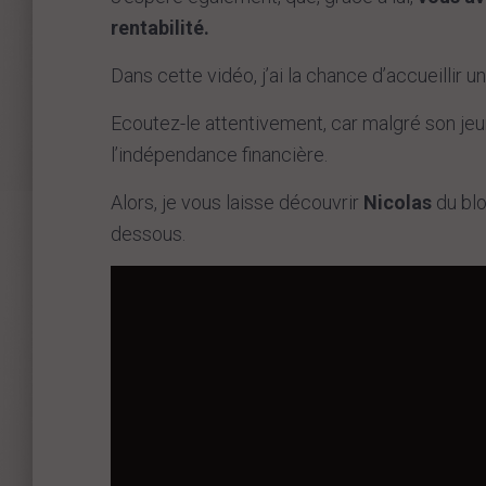
rentabilité.
Dans cette vidéo, j’ai la chance d’accueillir
Ecoutez-le attentivement, car malgré son jeune
l’indépendance financière.
Alors, je vous laisse découvrir
Nicolas
du bl
dessous.