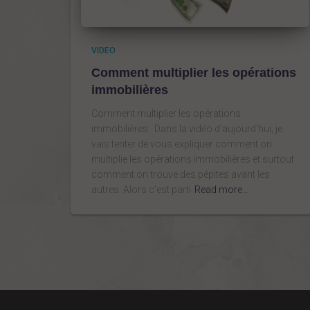
VIDEO
Comment multiplier les opérations
immobilières
Comment multiplier les opérations
immobilières Dans la vidéo d’aujourd’hui, je
vais tenter de vous expliquer comment on
multiplie les opérations immobilières et surtout
comment on trouve des pépites avant les
autres. Alors c’est parti
Read more…