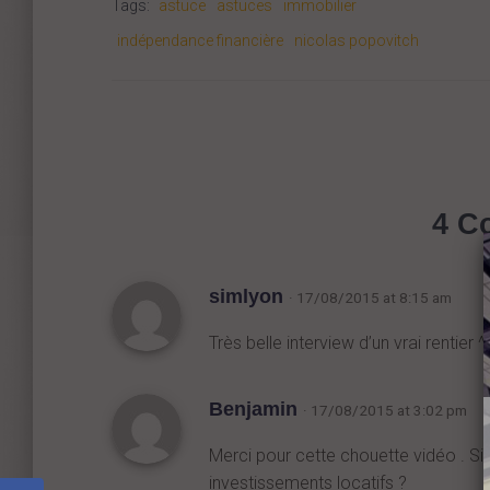
Tags:
astuce
astuces
immobilier
indépendance financière
nicolas popovitch
4 C
simlyon
· 17/08/2015 at 8:15 am
Très belle interview d’un vrai rentier ^
Benjamin
· 17/08/2015 at 3:02 pm
Merci pour cette chouette vidéo . Si j
investissements locatifs ?