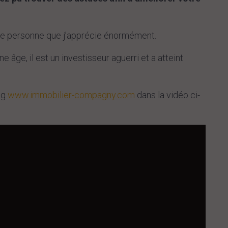
 une personne que j’apprécie énormément.
 âge, il est un investisseur aguerri et a atteint
og
www.immobilier-compagny.com
dans la vidéo ci-