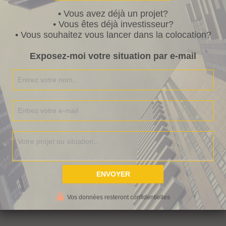
• Vous avez déjà un projet?
• Vous êtes déjà investisseur?
REPLY
• Vous souhaitez vous lancer dans la colocation?
Exposez-moi votre situation par e-mail
ours de personnes qui se sont lancées. Le format vidéo
expérience plus vivant et plus sympa à visionner, et à
REPLY
 Les revenus autrement
· 23/08/2015 at 12:22 pm
REPLY
un commentaire
Vos données resteront confidentielles