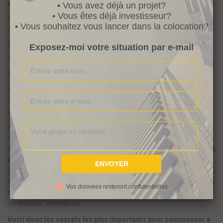
devenir riche.
• Vous avez déjà un projet?
• Vous êtes déjà investisseur?
Mais tout d’abord, être riche c’est quoi ? Chacun a sa propre vision
• Vous souhaitez vous lancer dans la colocation?
de la richesse.
Exposez-moi votre situation par e-mail
En effet, pour certains la richesse est synonyme de liberté. Pour
d’autres c’est le fait de pouvoir acheter sans compter.
Bref,
nous avons tous une vision différente de la richesse
.
Personnellement, ma « richesse » serait d’avoir assez d’argent
pour pouvoir voyager quand je le désire, faire ce que j’aime et ne
plus avoir d’employeur.
Il y a des éléments que j’ai pu observer lorsque j’ai pu discuter avec
des personnes qui ont acquis l’indépendance financièrement. Je
me suis rendu compte qu’en fait,
elles avaient absolument toutes
créé leur propre entreprise
. En fait, elles avaient cru en elles et
étaient tellement motivées par leur but qu’elles y sont parvenues. Au
départ, elles ont utilisé leurs emplois pour générer des revenus. Ces
Vos données resteront confidentielles
revenus ont été utilisés pour être multipliés via la bourse,
l’immobilier, internet etc…
Voici donc les secrets les plus importants pour commencer à