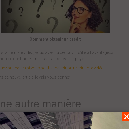
Comment obtenir un crédit
s la dernière vidéo, vous avez pu découvrir s’il était avantageux
non de contracter une assurance loyer impayé.
quez sur ce lien si vous souhaitez voir ou revoir cette vidéo.
s ce nouvel article, je vais vous donner
ne autre manière
’obtenir votre