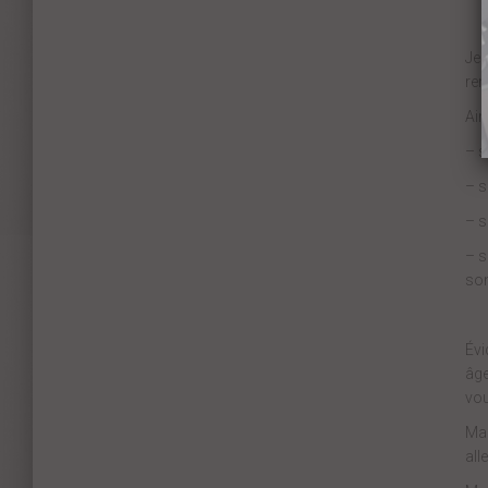
Je 
ren
Ain
– s
– s
– s
– s
son
Évi
âge
vou
Mai
all