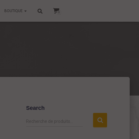
BOUTIQUE
0
Search
R
Recherche de produits…
e
c