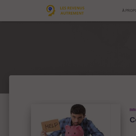
À PROP
IMM
C