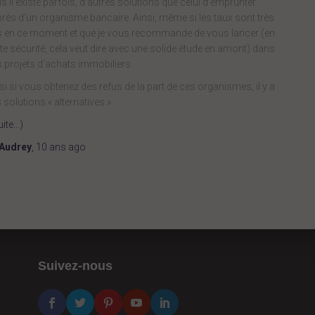
s il existe parfois, d’autres solutions que celui d’emprunter
rès d’un organisme bancaire. Ainsi, même si les taux sont très
 en ce moment et que je vous recommande de vous lancer (en
te sécurité, cela veut dire avec une solide étude en amont) dans
 projets d’achats immobiliers.
si si vous obtenez des refus de la part de ces organismes, il y a
 solutions « alternatives ».
uite…)
Audrey
,
10 ans
ago
Suivez-nous