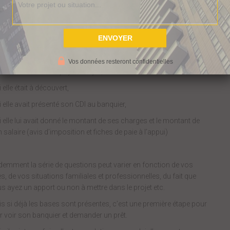
lui ai donc préparé toutes une série de questions afin qu’elle se
de compte que c’est elle qui doute et non le banquier.
si, je lui ai demandé,
Vos données resteront confidentielles
i elle avait été en impayé de loyer,
i elle était à découvert,
i elle avait présenté son CDI au banquier,
i elle lui avait donné le montant de ses charges et le montant de
 salaire (avis d’imposition et fiches de paie à l’appui)
demment la série de questions peut varier en fonction de vos
s, de vos situations familiales et professionnelles, du fait que
s ayez un apport ou non à mettre dans le projet etc.
s si déjà les bases sont présentes, c’est une première étape pour
er voir son banquier et demander un prêt.