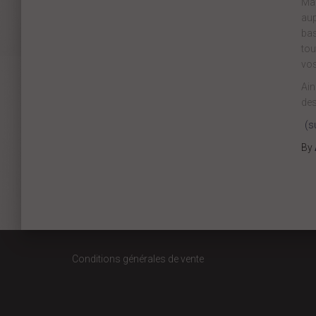
Mai
aup
bas
tou
vos
Ain
des
(s
By
Conditions générales de vente