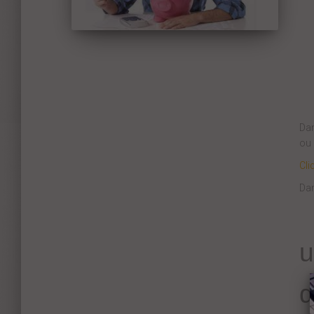
Dan
ou 
Cli
Dan
u
d