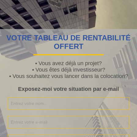
y a quelques jours, vous avez découvert les premières vidéos de la
ie «
Vos expériences immo
« .
VOTRE TABLEAU DE RENTABILITÉ
er, aller parce que je suis sympa, je vous redonne les conditions :
OFFERT
vous avais demandé, il y a quelques jours, de nous raconter
• Vous avez déjà un projet?
re ou vos expérience(s) inspirante(s) en immobilier locatif en
• Vous êtes déjà investisseur?
éo de 5/6 minutes.
• Vous souhaitez vous lancer dans la colocation?
Exposez-moi votre situation par e-mail
r cela j’avais donné plusieurs conditions à savoir :
se présenter
, prénom, situation familiale, professionnelle,
âge, salaire perçu (non obligatoire),…
de nous expliquer pourquoi vous avez décidé de franchir le
pas (
quel a été votre élément déclencheur
)
de raconter votre histoire immo,
dans quoi avez vous