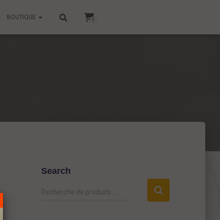
BOUTIQUE
0
Search
R
Recherche de produits…
e
c