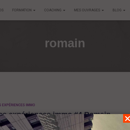
OS
FORMATION
COACHING
MES OUVRAGES
BLOG
romain
S EXPÉRIENCES IMMO
os expériences immo #4 Romain
s expériences immo #4 Romain