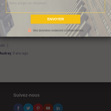
investi (hors résidence principale)
de
donner vos 3 meilleurs conseils
qui permettraient un
passage à l’action de nos lecteurs (oui oui on parle bien de
vous là qui lisez l’article et qui hésitez à franchir le pas :-))
Vos données resteront confidentielles
s avez donc pu découvrir les « expériences immo » de :
uite…)
Audrey
,
9 ans
ago
Suivez-nous