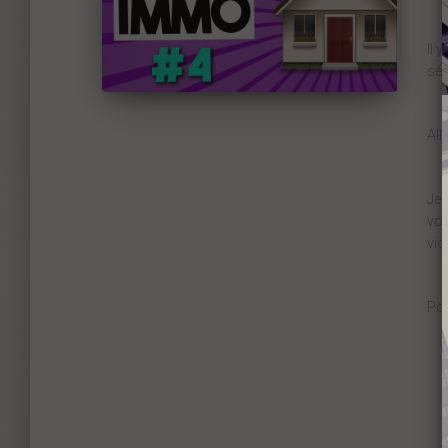
Il 
sér
All
Je 
vot
vid
Pou