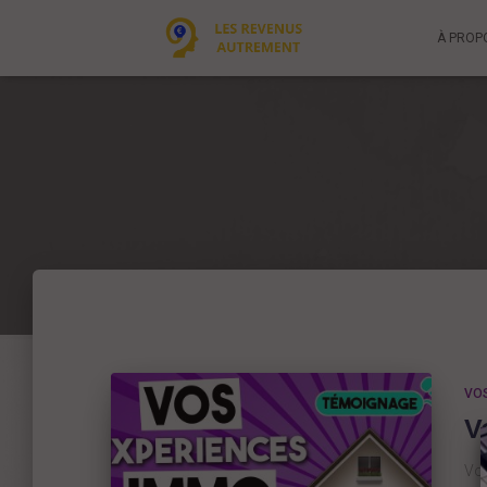
À PROP
VO
V
Vo