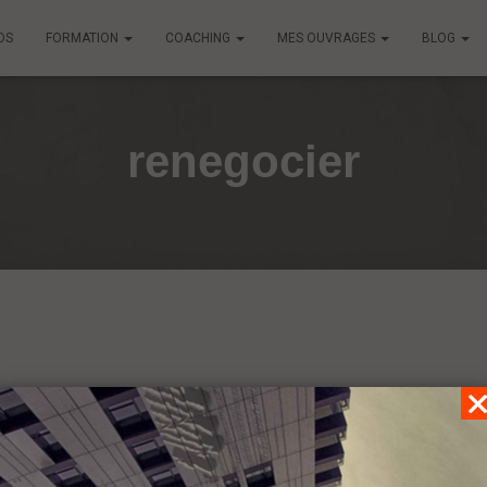
OS
FORMATION
COACHING
MES OUVRAGES
BLOG
renegocier
t immobilier