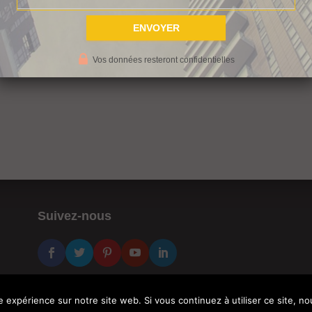
bas en ce moment.
t immobilier si celui-ci à plus de 3 ans.
émarche, il va falloir que vous vérifiez si c’est cette opération est
Vos données resteront confidentielles
Suivez-nous
e expérience sur notre site web. Si vous continuez à utiliser ce site, 