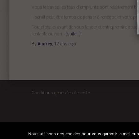
Vous le savez, les taux d’emprunts sont relativement 
Il serait peut-être temps de penser à renégocier votre prê
Toutefois, et avant de vous lancer et entreprendre cette d
rentable ou non.
(suite…)
By
Audrey
,
12 ans
ago
Conditions générales de vente
Nous utilisons des cookies pour vous garantir la meilleur