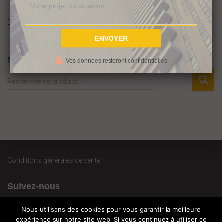
(suite…)
By
Audrey
,
12 ans
ago
Search
Vos données resteront confidentielles
R
Recherche de produits…
e
c
h
e
r
c
h
Conditions générales de vente
e
p
Suivez-nous
o
u
r
Nous utilisons des cookies pour vous garantir la meilleure
expérience sur notre site web. Si vous continuez à utiliser ce