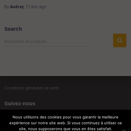
By
Audrey
,
12 ans
ago
Search
R
Recherche de produits…
e
c
h
e
r
c
h
Conditions générales de vente
e
p
Suivez-nous
o
u
r
Nous utilisons des cookies pour vous garantir la meilleure
expérience sur notre site web. Si vous continuez à utiliser ce
site, nous supposerons que vous en êtes satisfait.
: