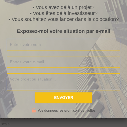
ente I
mmo
• Vous avez déjà un projet?
• Vous êtes déjà investisseur?
• Vous souhaitez vous lancer dans la colocation?
nteractive
Exposez-moi votre situation par e-mail
y a peu, j’ai visité un bien qui était vendu avec cet intitulé « vente
mo
interactive ».
ors
kesaco ?
fait, il s’agit d’une « nouvelle manière » de vendre ou d’acheter un
n.
Vos données resteront confidentielles
i-chemin entre l’achat « classique » d’un bien et une vente aux
hères.