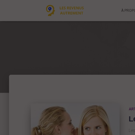
À PROP
ART
L
Les