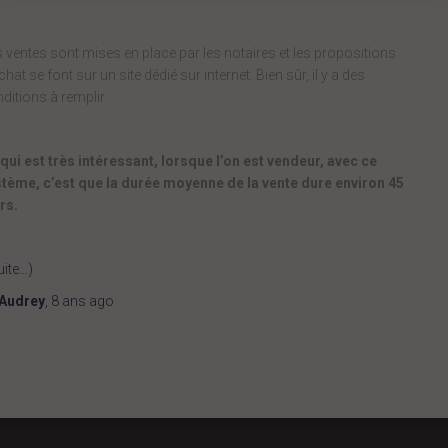
 ventes sont mises en place par les notaires et les propositions
chat se font sur un site dédié sur internet.
Bien sûr, il y a des
ditions à remplir.
qui est très intéressant, lorsque l’on est vendeur, avec ce
tème, c’est que la durée moyenne de la vente dure environ 45
rs.
uite…)
Audrey
,
8 ans
ago