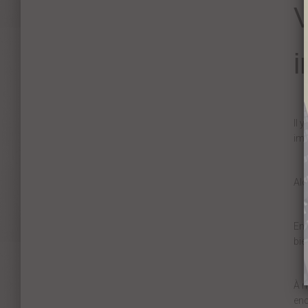
V
i
Il 
im
Al
En 
bie
À m
enc