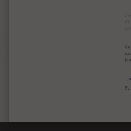
Ces
d’a
con
Ce 
sys
jou
(s
By