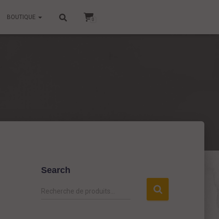
BOUTIQUE
0
Search
R
Recherche de produits…
e
c