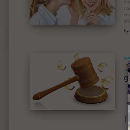
doi
Dan
en 
am
By
IMM
g
n