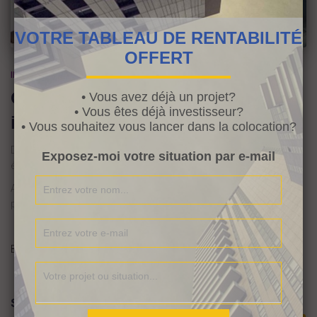
VOTRE TABLEAU DE RENTABILITÉ
OFFERT
IMMOBILIER
Contracter une assurance loyer
• Vous avez déjà un projet?
• Vous êtes déjà investisseur?
impayé ?!
• Vous souhaitez vous lancer dans la colocation?
Dans le dernier article, vous avez pu découvrir et analysez quelles
Exposez-moi votre situation par e-mail
étaient vos plus grands peurs en immobilier.
Aujourd’hui, vous allez découvrir dans cette courte vidéo, s’il est
préférable de contracter ou non une assurance loyer impayé.
(suite…)
By
Audrey
,
10 ans
ago
Search