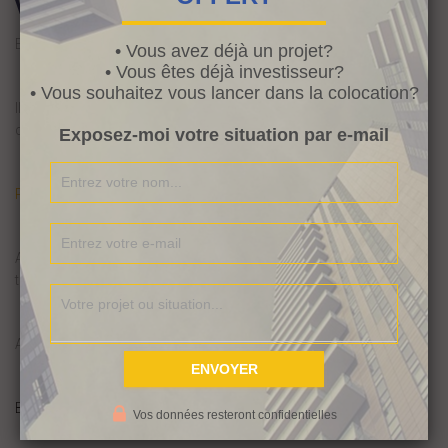
vidéo (2)
Elle a refait son appartement en vidéo (2)
• Vous avez déjà un projet?
• Vous êtes déjà investisseur?
• Vous souhaitez vous lancer dans la colocation?
Il y a quelques jours, vous avez pu découvrir mon nouveau
chantier.
Exposez-moi votre situation par e-mail
Pour voir la 1ère vidéo cliquez ici
Aujourd’hui et les jours suivants, vous allez voir le déroulé des
travaux.
Allez hop on accède tout de suite à la deuxième vidéo
(suite…)
By
Audrey
,
10 ans
ago
Vos données resteront confidentielles