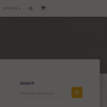
BOUTIQUE
0
Search
R
Recherche de produits…
e
c