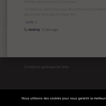
tout de suite plus grand, plus propre.
J’ai donc pu, grâce à ce coup de peinture et à 2-3 éléme
que le loyer initial que je m’étais fixé.
(suite…)
By
Audrey
,
12 ans
ago
Conditions générales de vente
Nous utilisons des cookies pour vous garantir la meilleur