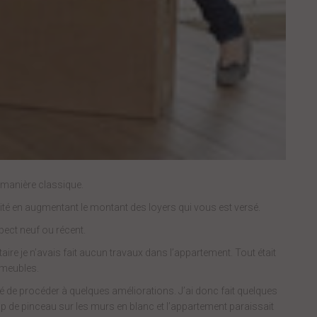
 manière classique.
ité en augmentant le montant des loyers qui vous est versé.
spect neuf ou récent.
ire je n’avais fait aucun travaux dans l’appartement. Tout était
s meubles.
dé de procéder à quelques améliorations. J’ai donc fait quelques
 de pinceau sur les murs en blanc et l’appartement paraissait