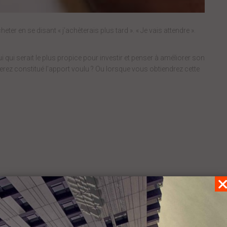
r en se disant « j’achèterais plus tard ». « Je vais attendre ».
 qui serait le plus propice pour investir et penser à améliorer son
serez constitué l’apport voulu ? Ou lorsque vous obtiendrez cette
 rentabilité tres facilement : la