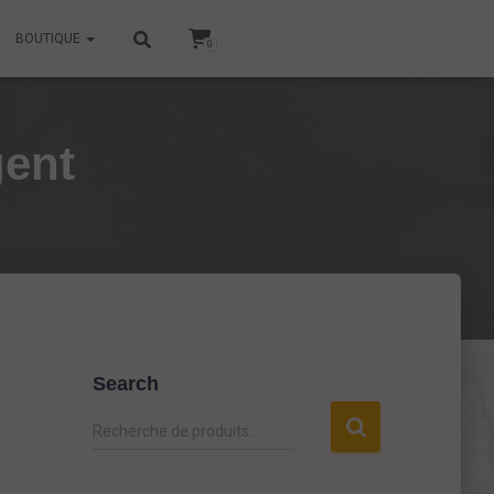
BOUTIQUE
0
gent
Search
R
Recherche de produits…
e
c