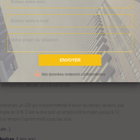
crètement, ce que je ferais,
Je trouverais un CDI
rapidement
Vos données resteront confidentielles
 lorsque l’on débute, un cdi est la clé.
prendrais un CDI qui me permettrait d’avoir du temps de libre, par
mple en 2/8. C’est-à-dire soit un emploi tôt le matin jusqu’à 12
t un emploi l’après-midi jusqu’au soir.
uite…)
Audrey
,
9 ans
ago