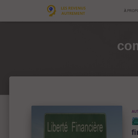
À PROP
com
AU
f