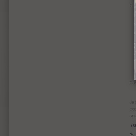
Con
Car
Je 
exe
soi
(s
By