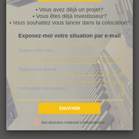
blog etc…) comment ferais-tu et quel serait ton parcours.
• Vous avez déjà un projet?
• Vous êtes déjà investisseur?
• Vous souhaitez vous lancer dans la colocation?
Effectivement il y a des petites choses que je changerais (bien que
ces petites choses mises de bout à bout) m’aient permis d’en être
Exposez-moi votre situation par e-mail
au résultat d’aujourd’hui.
Concrètement, ce que je ferais,
Je trouverais un CDI
rapidement
Vos données resteront confidentielles
Car lorsque l’on débute, un cdi est la clé.