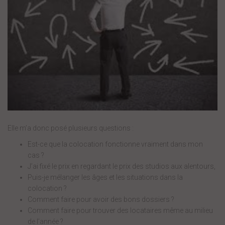
Elle m’a donc posé plusieurs questions :
Est-ce que la colocation fonctionne vraiment dans mon
cas ?
J’ai fixé le prix en regardant le prix des studios aux alentours,
Puis-je mélanger les âges et les situations dans la
colocation ?
Comment faire pour avoir des bons dossiers ?
Comment faire pour trouver des locataires même au milieu
de l’année ?