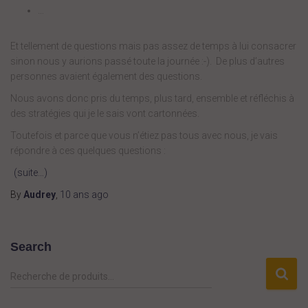
…
Et tellement de questions mais pas assez de temps à lui consacrer
sinon nous y aurions passé toute la journée :-). De plus d’autres
personnes avaient également des questions.
Nous avons donc pris du temps, plus tard, ensemble et réfléchis à
des stratégies qui je le sais vont cartonnées.
Toutefois et parce que vous n’étiez pas tous avec nous, je vais
répondre à ces quelques questions :
(suite…)
By
Audrey
,
10 ans
ago
Search
R
Recherche de produits…
e
c