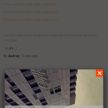
Pour revoir la 2nde vidéo cliquez ici
Pour revoir la 3ème vidéo cliquez ici
Pour revoir la 4ème vidéo cliquez ici
L’accès cette 5ème et dernière vidéo est réservée aux abonnés
Youtube.
(suite…)
By
Audrey
,
10 ans
ago