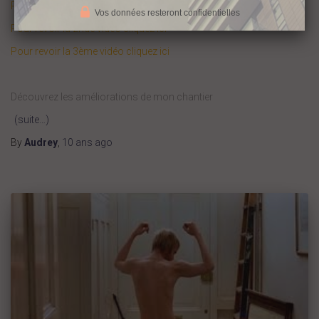
Pour revoir la 1ère vidéo cliquez ici
Vos données resteront confidentielles
Pour revoir la 2nde vidéo cliquez ici
Pour revoir la 3ème vidéo cliquez ici
Découvrez les améliorations de mon chantier
(suite…)
By
Audrey
,
10 ans
ago