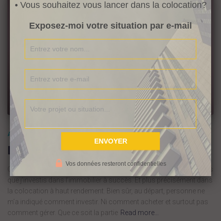
• Vous souhaitez vous lancer dans la colocation?
Exposez-moi votre situation par e-mail
ARTICLE
Investir lorsqu’on est une femme
Vos données resteront confidentielles
Comment investir lorsqu’on est une femme Cela fait plus de 11 ans
que j’investis dans l’immobilier à succès. Et plus précisément dans
la colocation à haut rendement. Bien sûr, au départ, personne ne
m’a indiqué comment investir. Ni comment acheter et surtout pas
comment gérer. Que ce soit la partie
Read more…