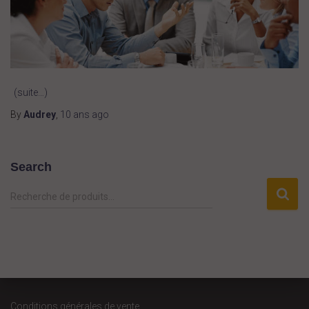
(suite…)
By
Audrey
,
10 ans
ago
Search
R
Recherche de produits…
e
c
h
e
r
c
h
Conditions générales de vente