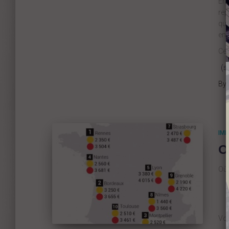
En 
rep
qu’
end
Cel
(s
By
IMM
O
Où 
Vo