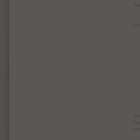
mai
Voi
C’e
tou
rem