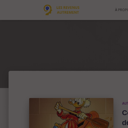
À PROP
AU
C
d