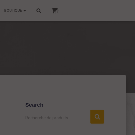
BOUTIQUE
0
Search
R
Recherche de produits…
e
c