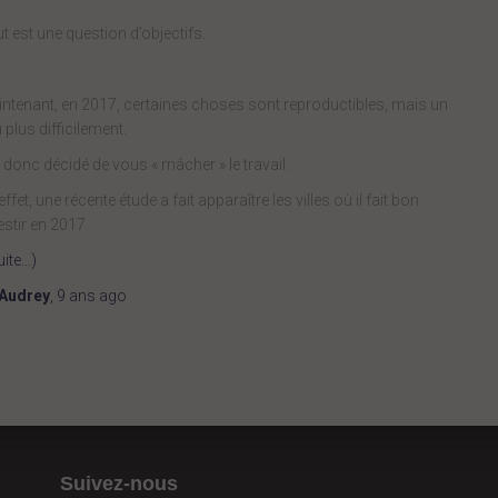
t est une question d’objectifs.
ntenant, en 2017, certaines choses sont reproductibles, mais un
 plus difficilement.
i donc décidé de vous « mâcher » le travail.
effet, une récente étude a fait apparaître les villes où il fait bon
estir en 2017.
uite…)
Audrey
,
9 ans
ago
Suivez-nous