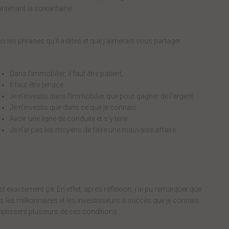
ntenant la soixantaine.
ci les phrases qu’il a dites et que j’aimerais vous partager.
Dans l’immobilier, il faut être patient,
Il faut être tenace
Je n’investis dans l’immobilier que pour gagner de l’argent
Je n’investis que dans ce que je connais
Avoir une ligne de conduite et s’y tenir
Je n’ai pas les moyens de faire une mauvaise affaire
st exactement ça. En effet, après réflexion, j’ai pu remarquer que
s les millionnaires et les investisseurs à succès que je connais
plissent plusieurs de ces conditions.