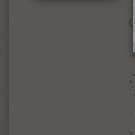
O
Ce 
Par
J’a
qui
Goo
Par
Lor
En 