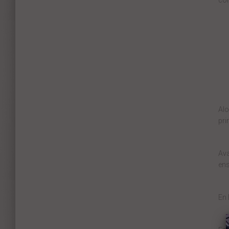
co
Alo
pri
Ava
en
En 