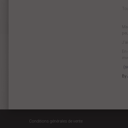
Tou
Mai
peu
J’a
En 
inv
(s
By
Conditions générales de vente