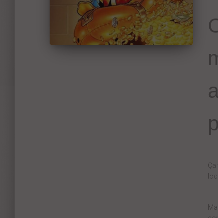
C
m
a
p
Ça 
loc
Mai