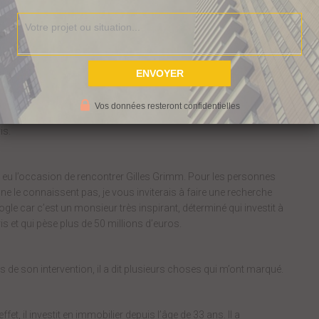
u investir en 2017
Vos données resteront confidentielles
week-end, j’étais intervenante pour un séminaire immobilier à
is.
i eu l’occasion de rencontrer Gilles Grimm. Pour les personnes
 ne le connaissent pas, je vous inviterais à faire une recherche
gle car c’est un monsieur très inspirant, déterminé qui investit à
is et qui pèse plus de 50 millions d’euros.
s de son intervention, il a dit plusieurs choses qui m’ont marqué.
effet, il investit en immobilier depuis l’âge de 33 ans. Il a