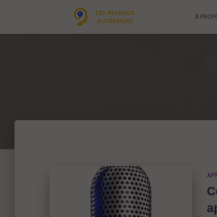
À PROP
AP
C
a