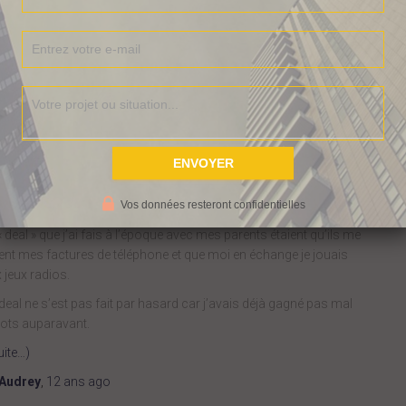
itage soit à de la chance. J’ai donc été bercée par ces à priori.
souhaitais poursuivre mes études, cependant l’école privée dans
uelle je souhaitais aller coutait très chère 7000 €/an. Mes parents
pouvaient pas m’aider à la financer et dépassaient de peu le
ème pour bénéficier des bourses. Les horaires des cours étaient
 => 12 h et 13 h 18 h. Ils se dispensaient du lundi au vendredi et
s devions également être présents les mercredi et samedi matin.
rement dis les quelques heures de baby-sitting que je pouvais
ectuer ne suffisaient pas à financer l’école ni la totalité des frais
Vos données resteront confidentielles
exes.
« deal » que j’ai fais à l’époque avec mes parents étaient qu’ils me
ent mes factures de téléphone et que moi en échange je jouais
 jeux radios.
deal ne s’est pas fait par hasard car j’avais déjà gagné pas mal
lots auparavant.
uite…)
Audrey
,
12 ans
ago