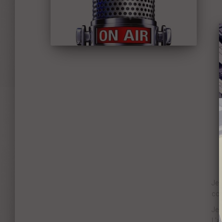
Je 
con
Je 
L’a