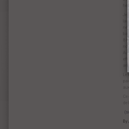
hér
Je 
laq
ne 
bar
8 h
nou
Aut
eff
ann
Le 
pai
aux
Ce 
de 
(s
By