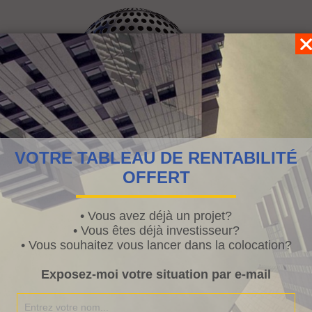
VOTRE TABLEAU DE RENTABILITÉ
OFFERT
• Vous avez déjà un projet?
• Vous êtes déjà investisseur?
• Vous souhaitez vous lancer dans la colocation?
vais vous raconter la manière « originale » dont je me suis
stitué un apport.
Exposez-moi votre situation par e-mail
suis issue d’une famille modeste ou la devise est de travailler.
rgent n’arrive pas par hasard et devenir riche est soit dû à un