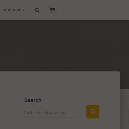
BOUTIQUE
0
Search
R
Recherche de produits…
e
c